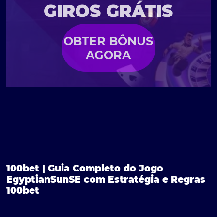
GIROS GRÁTIS
OBTER BÔNUS
AGORA
100bet | Guia Completo do Jogo
EgyptianSunSE com Estratégia e Regras
100bet