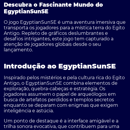
Descubra o Fascinante Mundo do
EgyptianSunSE
O jogo
EgyptianSunSE
é uma aventura imersiva que
transporta os jogadores para a mística terra do Egito
Antigo. Repleto de gráficos deslumbrantes e
desafios intrigantes, este jogo tem capturado a
atenção de jogadores globais desde o seu
lançamento.
Introdução ao EgyptianSunSE
Inspirado pelos mistérios e pela cultura rica do Egito
Antigo, o EgyptianSunSE combina elementos de
exploração, quebra-cabeças e estratégia. Os
jogadores assumem o papel de arqueólogos em
busca de artefatos perdidos e templos secretos
enquanto se deparam com enigmas que exigem
inteligência e astúcia.
Um ponto de destaque é a interface amigável e a
trilha sonora evocativa, que contribuem para uma