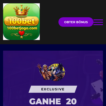
OBTER BÔNUS
EXCLUSIVE
GANHE
20