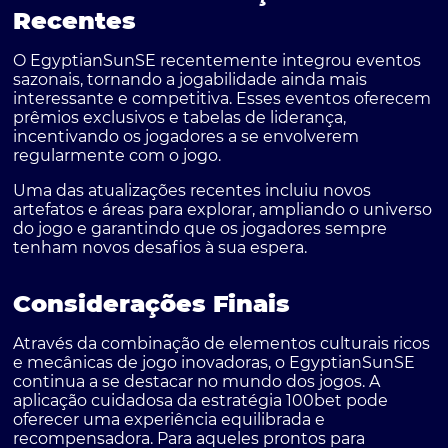
Recentes
O EgyptianSunSE recentemente integrou eventos
sazonais, tornando a jogabilidade ainda mais
interessante e competitiva. Esses eventos oferecem
prêmios exclusivos e tabelas de liderança,
incentivando os jogadores a se envolverem
regularmente com o jogo.
Uma das atualizações recentes incluiu novos
artefatos e áreas para explorar, ampliando o universo
do jogo e garantindo que os jogadores sempre
tenham novos desafios à sua espera.
Considerações Finais
Através da combinação de elementos culturais ricos
e mecânicas de jogo inovadoras, o EgyptianSunSE
continua a se destacar no mundo dos jogos. A
aplicação cuidadosa da estratégia 100bet pode
oferecer uma experiência equilibrada e
recompensadora. Para aqueles prontos para