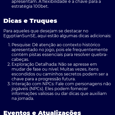
apresentam. A flexibilidade é a chave para a
estratégia 100bet.
Dicas e Truques
Para aqueles que desejam se destacar no
EgyptianSunSE, aqui estão algumas dicas adicionais:
Pesquise:
Dê atenção ao contexto histórico
apresentado no jogo, pois ele frequentemente
contém pistas essenciais para resolver quebra-
cabeças.
Exploração Detalhada:
Não se apresse em
mudar de fase ou nível. Muitas vezes, itens
escondidos ou caminhos secretos podem ser a
chave para a progressão futura.
Interação com NPCs:
Fale com personagens não
jogáveis (NPCs). Eles podem fornecer
informações valiosas ou dar dicas que auxiliam
na jornada.
Eventos e Atualizações