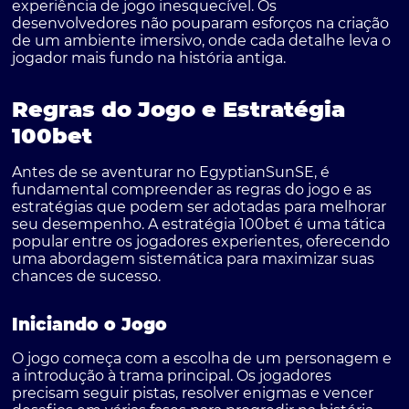
experiência de jogo inesquecível. Os
desenvolvedores não pouparam esforços na criação
de um ambiente imersivo, onde cada detalhe leva o
jogador mais fundo na história antiga.
Regras do Jogo e Estratégia
100bet
Antes de se aventurar no EgyptianSunSE, é
fundamental compreender as regras do jogo e as
estratégias que podem ser adotadas para melhorar
seu desempenho. A
estratégia 100bet
é uma tática
popular entre os jogadores experientes, oferecendo
uma abordagem sistemática para maximizar suas
chances de sucesso.
Iniciando o Jogo
O jogo começa com a escolha de um personagem e
a introdução à trama principal. Os jogadores
precisam seguir pistas, resolver enigmas e vencer