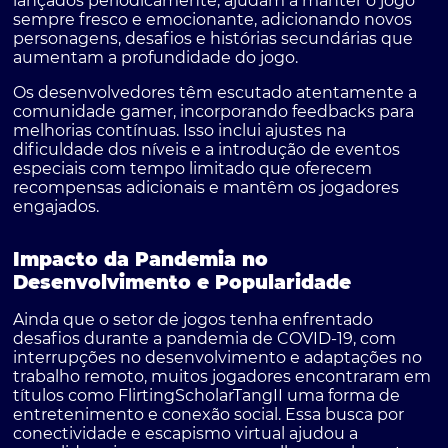
lançados periodicamente, ajudam a manter o jogo
sempre fresco e emocionante, adicionando novos
personagens, desafios e histórias secundárias que
aumentam a profundidade do jogo.
Os desenvolvedores têm escutado atentamente a
comunidade gamer, incorporando feedbacks para
melhorias contínuas. Isso inclui ajustes na
dificuldade dos níveis e a introdução de eventos
especiais com tempo limitado que oferecem
recompensas adicionais e mantêm os jogadores
engajados.
Impacto da Pandemia no
Desenvolvimento e Popularidade
Ainda que o setor de jogos tenha enfrentado
desafios durante a pandemia de COVID-19, com
interrupções no desenvolvimento e adaptações no
trabalho remoto, muitos jogadores encontraram em
títulos como
FlirtingScholarTangII
uma forma de
entretenimento e conexão social. Essa busca por
conectividade e escapismo virtual ajudou a