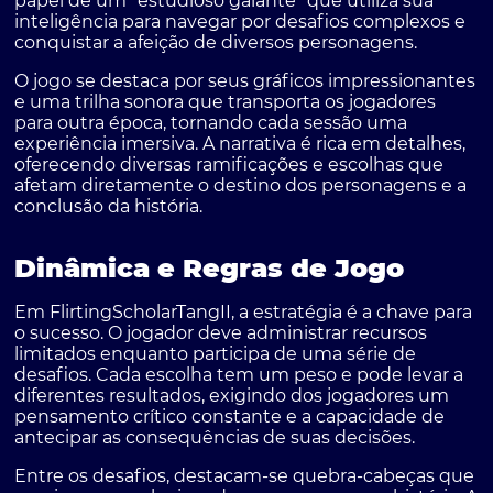
papel de um "estudioso galante" que utiliza sua
inteligência para navegar por desafios complexos e
conquistar a afeição de diversos personagens.
O jogo se destaca por seus gráficos impressionantes
e uma trilha sonora que transporta os jogadores
para outra época, tornando cada sessão uma
experiência imersiva. A narrativa é rica em detalhes,
oferecendo diversas ramificações e escolhas que
afetam diretamente o destino dos personagens e a
conclusão da história.
Dinâmica e Regras de Jogo
Em
FlirtingScholarTangII
, a estratégia é a chave para
o sucesso. O jogador deve administrar recursos
limitados enquanto participa de uma série de
desafios. Cada escolha tem um peso e pode levar a
diferentes resultados, exigindo dos jogadores um
pensamento crítico constante e a capacidade de
antecipar as consequências de suas decisões.
Entre os desafios, destacam-se quebra-cabeças que