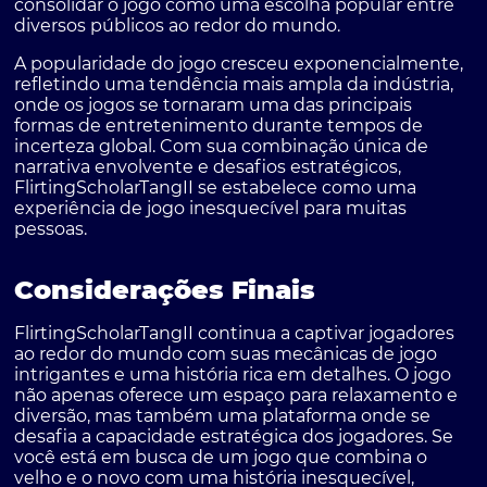
consolidar o jogo como uma escolha popular entre
diversos públicos ao redor do mundo.
A popularidade do jogo cresceu exponencialmente,
refletindo uma tendência mais ampla da indústria,
onde os jogos se tornaram uma das principais
formas de entretenimento durante tempos de
incerteza global. Com sua combinação única de
narrativa envolvente e desafios estratégicos,
FlirtingScholarTangII
se estabelece como uma
experiência de jogo inesquecível para muitas
pessoas.
Considerações Finais
FlirtingScholarTangII continua a captivar jogadores
ao redor do mundo com suas mecânicas de jogo
intrigantes e uma história rica em detalhes. O jogo
não apenas oferece um espaço para relaxamento e
diversão, mas também uma plataforma onde se
desafia a capacidade estratégica dos jogadores. Se
você está em busca de um jogo que combina o
velho e o novo com uma história inesquecível,