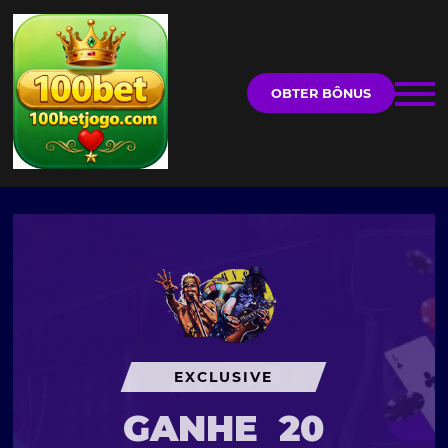
OBTER BÔNUS
EXCLUSIVE
GANHE
20