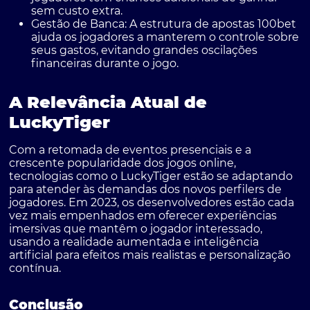
sem custo extra.
Gestão de Banca:
A estrutura de apostas 100bet
ajuda os jogadores a manterem o controle sobre
seus gastos, evitando grandes oscilações
financeiras durante o jogo.
A Relevância Atual de
LuckyTiger
Com a retomada de eventos presenciais e a
crescente popularidade dos jogos online,
tecnologias como o LuckyTiger estão se adaptando
para atender às demandas dos novos perfilers de
jogadores. Em 2023, os desenvolvedores estão cada
vez mais empenhados em oferecer experiências
imersivas que mantêm o jogador interessado,
usando a realidade aumentada e inteligência
artificial para efeitos mais realistas e personalização
contínua.
Conclusão