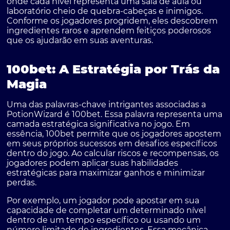
onde cada nível representa uma sala de aula ou
laboratório cheio de quebra-cabeças e inimigos.
Conforme os jogadores progridem, eles descobrem
ingredientes raros e aprendem feitiços poderosos
que os ajudarão em suas aventuras.
100bet: A Estratégia por Trás da
Magia
Uma das palavras-chave intrigantes associadas a
PotionWizard é 100bet. Essa palavra representa uma
camada estratégica significativa no jogo. Em
essência, 100bet permite que os jogadores apostem
em seus próprios sucessos em desafios específicos
dentro do jogo. Ao calcular riscos e recompensas, os
jogadores podem aplicar suas habilidades
estratégicas para maximizar ganhos e minimizar
perdas.
Por exemplo, um jogador pode apostar em sua
capacidade de completar um determinado nível
dentro de um tempo específico ou usando um
número limitado de ingredientes. Essa mecânica