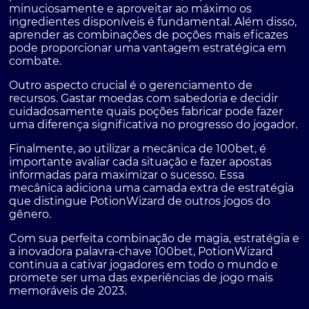
minuciosamente e aproveitar ao máximo os
ingredientes disponíveis é fundamental. Além disso,
aprender as combinações de poções mais eficazes
pode proporcionar uma vantagem estratégica em
combate.
Outro aspecto crucial é o gerenciamento de
recursos. Gastar moedas com sabedoria e decidir
cuidadosamente quais poções fabricar pode fazer
uma diferença significativa no progresso do jogador.
Finalmente, ao utilizar a mecânica de 100bet, é
importante avaliar cada situação e fazer apostas
informadas para maximizar o sucesso. Essa
mecânica adiciona uma camada extra de estratégia
que distingue PotionWizard de outros jogos do
gênero.
Com sua perfeita combinação de magia, estratégia e
a inovadora palavra-chave 100bet, PotionWizard
continua a cativar jogadores em todo o mundo e
promete ser uma das experiências de jogo mais
memoráveis de 2023.