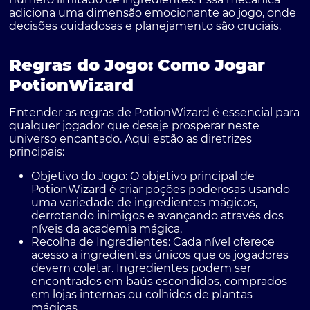
adiciona uma dimensão emocionante ao jogo, onde
decisões cuidadosas e planejamento são cruciais.
Regras do Jogo: Como Jogar
PotionWizard
Entender as regras de PotionWizard é essencial para
qualquer jogador que deseje prosperar neste
universo encantado. Aqui estão as diretrizes
principais:
Objetivo do Jogo:
O objetivo principal de
PotionWizard é criar poções poderosas usando
uma variedade de ingredientes mágicos,
derrotando inimigos e avançando através dos
níveis da academia mágica.
Recolha de Ingredientes:
Cada nível oferece
acesso a ingredientes únicos que os jogadores
devem coletar. Ingredientes podem ser
encontrados em baús escondidos, comprados
em lojas internas ou colhidos de plantas
mágicas.