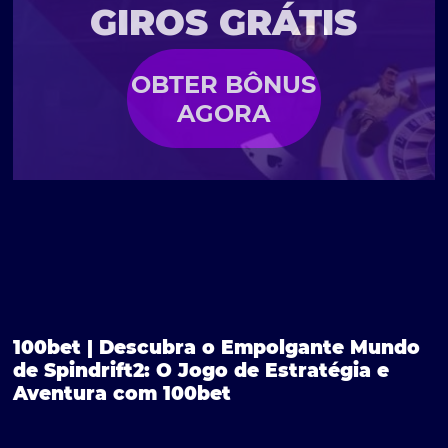
GIROS GRÁTIS
OBTER BÔNUS
AGORA
100bet | Descubra o Empolgante Mundo
de Spindrift2: O Jogo de Estratégia e
Aventura com 100bet