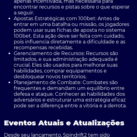
apenas incentivada, mas necessária para
encontrar recursos e pistas sobre o que esperar
a seguir.
Apostas Estratégicas com 100bet:
Antes de
entrar em uma batalha ou missão, os jogadores
podem usar suas fichas de aposta no sistema
100bet
. Esta ação deve ser feita com cuidado,
pois influencia diretamente a dificuldade e as
recompensas recebidas.
Gerenciamento de Recursos:
Recursos são
limitados, e sua administração adequada é
crucial. Eles são usados para melhorar suas
habilidades, comprar equipamentos e
desbloquear novos territórios.
Planejamento de Combate:
Combates são
frequentes e demandam um equilíbrio entre
defesa e ataque. Conhecer as habilidades dos
adversários e estruturar uma estratégia eficaz
pode ser a diferença entre a vitória e a derrota.
Eventos Atuais e Atualizações
Desde seu lançamento, Spindrift2 tem sido