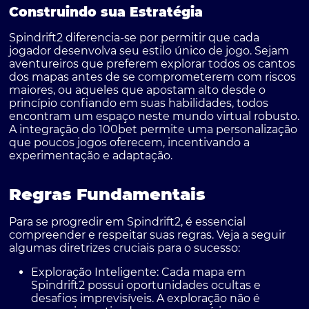
Construindo sua Estratégia
Spindrift2 diferencia-se por permitir que cada
jogador desenvolva seu estilo único de jogo. Sejam
aventureiros que preferem explorar todos os cantos
dos mapas antes de se comprometerem com riscos
maiores, ou aqueles que apostam alto desde o
princípio confiando em suas habilidades, todos
encontram um espaço neste mundo virtual robusto.
A integração do
100bet
permite uma personalização
que poucos jogos oferecem, incentivando a
experimentação e adaptação.
Regras Fundamentais
Para se progredir em Spindrift2, é essencial
compreender e respeitar suas regras. Veja a seguir
algumas diretrizes cruciais para o sucesso:
Exploração Inteligente:
Cada mapa em
Spindrift2 possui oportunidades ocultas e
desafios imprevisíveis. A exploração não é