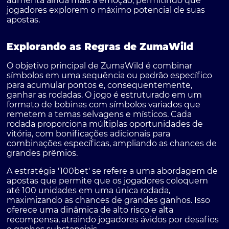
aumenta ainda mais a emoção, permitindo que
jogadores explorem o máximo potencial de suas
apostas.
Explorando as Regras de ZumaWild
O objetivo principal de ZumaWild é combinar
símbolos em uma sequência ou padrão específico
para acumular pontos e, consequentemente,
ganhar as rodadas. O jogo é estruturado em um
formato de bobinas com símbolos variados que
remetem a temas selvagens e místicos. Cada
rodada proporciona múltiplas oportunidades de
vitória, com bonificações adicionais para
combinações específicas, ampliando as chances de
grandes prêmios.
A estratégia '100bet' se refere a uma abordagem de
apostas que permite que os jogadores coloquem
até 100 unidades em uma única rodada,
maximizando as chances de grandes ganhos. Isso
oferece uma dinâmica de alto risco e alta
recompensa, atraindo jogadores ávidos por desafios