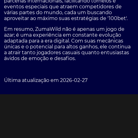
parcerias internacionais, facilitando torneios e
eventos especiais que atraem competidores de
várias partes do mundo, cada um buscando
aproveitar ao máximo suas estratégias de '100bet'.
Em resumo, ZumaWild não é apenas um jogo de
azar; é uma experiência em constante evolução
adaptada para a era digital. Com suas mecânicas
únicas e o potencial para altos ganhos, ele continua
a atrair tanto jogadores casuais quanto entusiastas
ávidos de emoção e desafios.
Última atualização em 2026-02-27