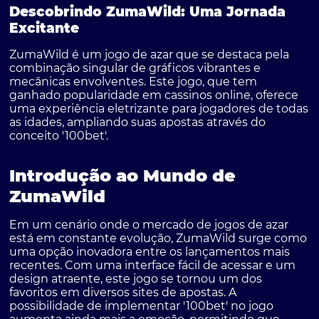
Descobrindo ZumaWild: Uma Jornada
Excitante
ZumaWild é um jogo de azar que se destaca pela
combinação singular de gráficos vibrantes e
mecânicas envolventes. Este jogo, que tem
ganhado popularidade em cassinos online, oferece
uma experiência eletrizante para jogadores de todas
as idades, ampliando suas apostas através do
conceito '100bet'.
Introdução ao Mundo de
ZumaWild
Em um cenário onde o mercado de jogos de azar
está em constante evolução, ZumaWild surge como
uma opção inovadora entre os lançamentos mais
recentes. Com uma interface fácil de acessar e um
design atraente, este jogo se tornou um dos
favoritos em diversos sites de apostas. A
possibilidade de implementar '100bet' no jogo