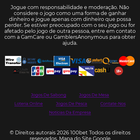
Jogue com responsabilidade e moderação. Não
considere o jogo como uma forma de ganhar
dinheiro e jogue apenas com dinheiro que possa
perder. Se estiver preocupado com o seu jogo ou for
afetado pelo jogo de outra pessoa, entre em contato
com a
GamCare
ou
GamblersAnonymous
para obter
ajuda.
Jogos De Sabong
Jogos De Mesa
Loteria Online
Jogos De Pesca
Contate-Nos
Notícias Da Empresa
© Direitos autorais 2026 100bet Todos os direitos
reservados.
Mapa do Site Google